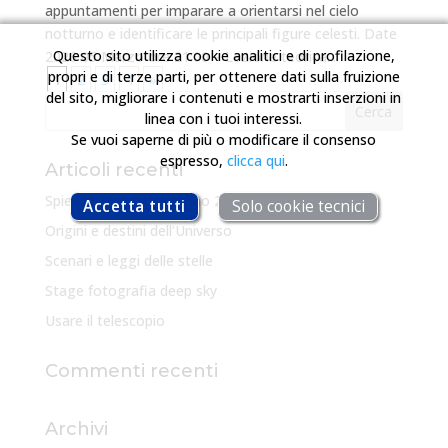
appuntamenti per imparare a orientarsi nel cielo
notturno e identificare le principali figure celesti. Date
Questo sito utilizza cookie analitici e di profilazione,
2026 05 Marzo ore 21:00 – Lezione teorica...
propri e di terze parti, per ottenere dati sulla fruizione
1
2
3
4
»
del sito, migliorare i contenuti e mostrarti inserzioni in
linea con i tuoi interessi.
Se vuoi saperne di più o modificare il consenso
espresso,
clicca qui
.
Articoli recenti
Spiedo Sociale 27 Giugno 2026
Accetta tutti
Solo cookie tecnici
Origini e destini dell’Universo
Scenari e leggi delle stelle
Stage fotografia deep sky
Usare il telescopio
Commenti recenti
Archivi