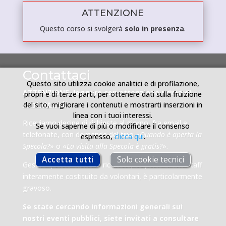
ATTENZIONE
Questo corso si svolgerà
solo in presenza
.
Corso sul Riconoscimento delle Costellazioni 2022
ultima modifica:
2022-03-15T11:26:22+01:00
da
admin
Contattaci
Questo sito utilizza cookie analitici e di profilazione,
ATTENZIONE, leggere con attenzione prima di
propri e di terze parti, per ottenere dati sulla fruizione
contattarci.
del sito, migliorare i contenuti e mostrarti inserzioni in
linea con i tuoi interessi.
Riceviamo decine di richieste al giorno, fra email e
Se vuoi saperne di più o modificare il consenso
telefonate, con domande del tipo «
Quando è aperta la
espresso,
clicca qui
.
Specola?
» o «
La visita alla Specola è gratis?
».
Accetta tutti
Solo cookie tecnici
Gestire questo carico di richieste, da parte di uno staff
interamente costituito da volontari, è particolarmente
gravoso.
Se state cercando informazioni generali sui
nostri eventi pubblici, siete invitati a consultare