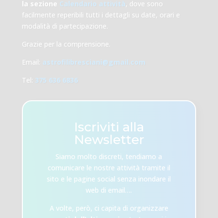
la sezione
Calendario attività
, dove sono
facilmente reperibili tutti i dettagli su date, orari e
modalità di partecipazione.
Grazie per la comprensione.
Email:
astrofilibresciani@gmail.com
Tel:
375 636 6836
Iscriviti alla
Newsletter
Siamo molto discreti, tendiamo a
comunicare le nostre attività tramite il
sito e le pagine social senza inondare il
web di email….
A volte, però, ci capita di organizzare