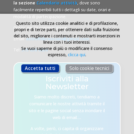
la sezione
Calendario attività
, dove sono
facilmente reperibili tutti i dettagli su date, orari e
modalità di partecipazione.
Questo sito utilizza cookie analitici e di profilazione,
Grazie per la comprensione.
propri e di terze parti, per ottenere dati sulla fruizione
del sito, migliorare i contenuti e mostrarti inserzioni in
Email:
astrofilibresciani@gmail.com
linea con i tuoi interessi.
Se vuoi saperne di più o modificare il consenso
Tel:
375 636 6836
espresso,
clicca qui
.
Accetta tutti
Solo cookie tecnici
Iscriviti alla
Newsletter
Siamo molto discreti, tendiamo a
comunicare le nostre attività tramite il
sito e le pagine social senza inondare il
web di email….
A volte, però, ci capita di organizzare