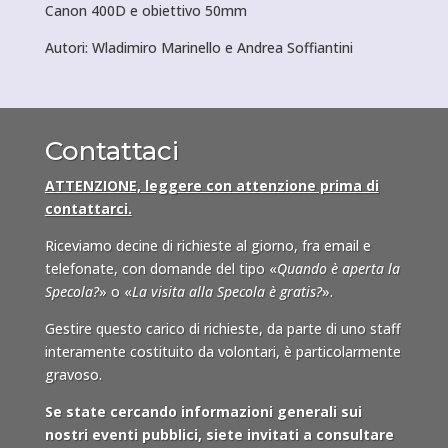
Canon 400D e obiettivo 50mm
Autori: Wladimiro Marinello e Andrea Soffiantini
C/2020 F3 (NEOWISE)
ultima modifica:
2020-07-21T16:35:59+02:00
da
admin
Contattaci
ATTENZIONE, leggere con attenzione prima di
contattarci.
Riceviamo decine di richieste al giorno, fra email e
telefonate, con domande del tipo «
Quando è aperta la
Specola?
» o «
La visita alla Specola è gratis?
».
Gestire questo carico di richieste, da parte di uno staff
interamente costituito da volontari, è particolarmente
gravoso.
Se state cercando informazioni generali sui
nostri eventi pubblici, siete invitati a consultare