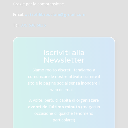
Grazie per la comprensione.
Email:
astrofilibresciani@gmail.com
Tel:
375 636 6836
Iscriviti alla
Newsletter
Siamo molto discreti, tendiamo a
comunicare le nostre attività tramite il
sito e le pagine social senza inondare il
web di email….
A volte, però, ci capita di organizzare
eventi dell’ultimo minuto
(magari in
occasione di qualche fenomeno
particolare!)