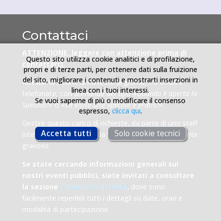
Scenari e leggi delle stelle
ultima modifica:
2026-02-26T00:04:46+01:00
da
Titano
Contattaci
ATTENZIONE, leggere con attenzione prima di
Questo sito utilizza cookie analitici e di profilazione,
contattarci.
propri e di terze parti, per ottenere dati sulla fruizione
del sito, migliorare i contenuti e mostrarti inserzioni in
Riceviamo decine di richieste al giorno, fra email e
linea con i tuoi interessi.
telefonate, con domande del tipo «
Quando è aperta la
Se vuoi saperne di più o modificare il consenso
Specola?
» o «
La visita alla Specola è gratis?
».
espresso,
clicca qui
.
Gestire questo carico di richieste, da parte di uno staff
Accetta tutti
Solo cookie tecnici
interamente costituito da volontari, è particolarmente
gravoso.
Se state cercando informazioni generali sui
nostri eventi pubblici, siete invitati a consultare
la sezione
Calendario attività
, dove sono
facilmente reperibili tutti i dettagli su date, orari e
modalità di partecipazione.