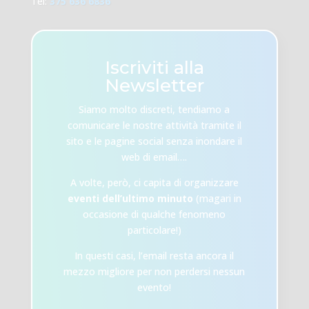
Tel:
375 636 6836
Iscriviti alla
Newsletter
Siamo molto discreti, tendiamo a
comunicare le nostre attività tramite il
sito e le pagine social senza inondare il
web di email….
A volte, però, ci capita di organizzare
eventi dell’ultimo minuto
(magari in
occasione di qualche fenomeno
particolare!)
In questi casi, l’email resta ancora il
mezzo migliore per non perdersi nessun
evento!