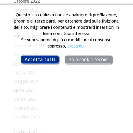
Ottobre 2022
Maggio 2022
Questo sito utilizza cookie analitici e di profilazione,
Aprile 2022
propri e di terze parti, per ottenere dati sulla fruizione
del sito, migliorare i contenuti e mostrarti inserzioni in
Marzo 2022
linea con i tuoi interessi.
Febbraio 2022
Se vuoi saperne di più o modificare il consenso
Novembre 2021
espresso,
clicca qui
.
Ottobre 2021
Accetta tutti
Solo cookie tecnici
Agosto 2021
Luglio 2021
Maggio 2021
Aprile 2021
Marzo 2021
Gennaio 2021
Ottobre 2020
Categorie