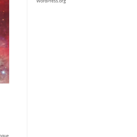
WordPress.org
unque