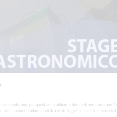
4
scorsa edizione, per quest’anno abbiamo deciso di riproporre uno S
 delle nozioni fondamentali di astrofotografia, inizierà il nostro full