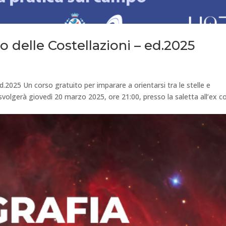
 delle Costellazioni – ed.2025
d.2025 Un corso gratuito per imparare a orientarsi tra le stelle e
si svolgerà giovedì 20 marzo 2025, ore 21:00, presso la saletta all’ex c