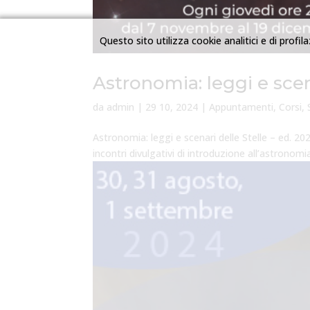
Questo sito utilizza cookie analitici e di profila
Astronomia: leggi e scen
da
admin
|
29 10, 2024
|
Appuntamenti
,
Corsi
,
Astronomia: leggi e scenari delle Stelle – ed. 202
incontri divulgativi di introduzione all’astronomi