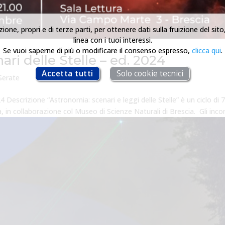
zione, propri e di terze parti, per ottenere dati sulla fruizione del sit
linea con i tuoi interessi.
Se vuoi saperne di più o modificare il consenso espresso,
clicca qui
.
ari delle Stelle – ed. 2024
Accetta tutti
Solo cookie tecnici
Serate
4 Descrizione “Astronomia: scenari e leggi delle Stelle” è un ciclo di 
a, in collaborazione col Museo di Scienze Naturali di Brescia. Gli incont