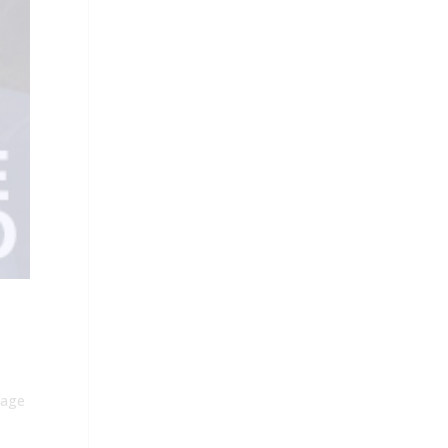
tage
-